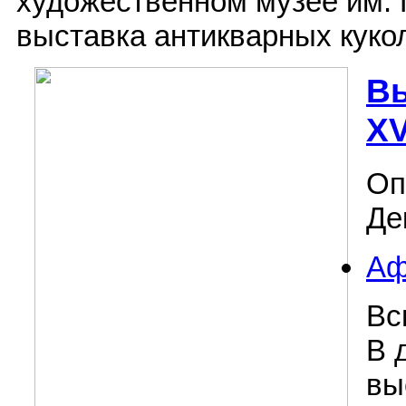
художественном музее им. 
выставка антикварных куко
В
XV
Оп
Де
А
Вс
В 
вы