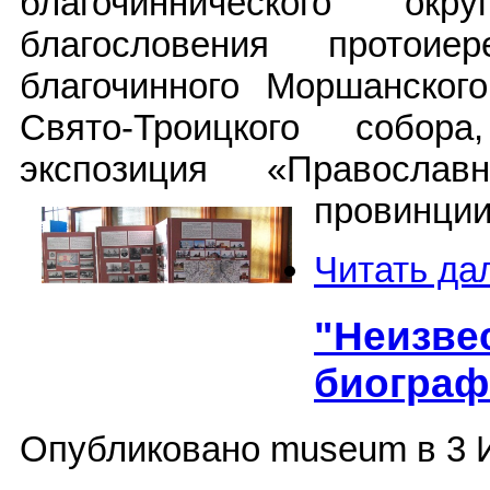
благочиннического о
благословения протоие
благочинного Моршанского
Свято-Троицкого собор
экспозиция «Правосла
провинции
Читать да
"Неизве
биограф
Опубликовано museum в 3 И